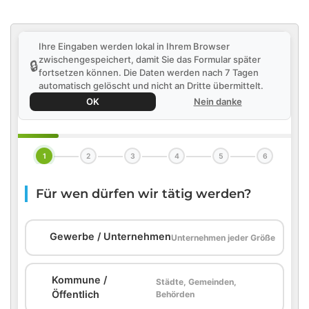
Ihre Eingaben werden lokal in Ihrem Browser
zwischengespeichert, damit Sie das Formular später
🔒
fortsetzen können. Die Daten werden nach 7 Tagen
automatisch gelöscht und nicht an Dritte übermittelt.
OK
Nein danke
1
2
3
4
5
6
Für wen dürfen wir tätig werden?
🏢
Gewerbe / Unternehmen
Unternehmen jeder Größe
Kommune /
Städte, Gemeinden,
🏛️
Öffentlich
Behörden