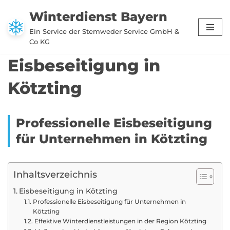
Winterdienst Bayern
Zum
Ein Service der Stemweder Service GmbH &
Inhalt
Co KG
springen
Eisbeseitigung in
Kötzting
Professionelle Eisbeseitigung
für Unternehmen in Kötzting
Inhaltsverzeichnis
Eisbeseitigung in Kötzting
Professionelle Eisbeseitigung für Unternehmen in
Kötzting
Effektive Winterdienstleistungen in der Region Kötzting