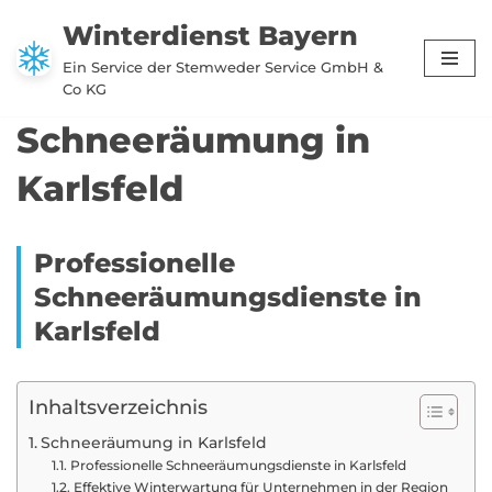
Winterdienst Bayern
Zum
Ein Service der Stemweder Service GmbH &
Inhalt
Co KG
springen
Schneeräumung in
Karlsfeld
Professionelle
Schneeräumungsdienste in
Karlsfeld
Inhaltsverzeichnis
Schneeräumung in Karlsfeld
Professionelle Schneeräumungsdienste in Karlsfeld
Effektive Winterwartung für Unternehmen in der Region