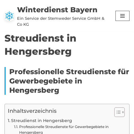
Winterdienst Bayern
Zum
Ein Service der Stemweder Service GmbH &
Inhalt
Co KG
springen
Streudienst in
Hengersberg
Professionelle Streudienste für
Gewerbegebiete in
Hengersberg
Inhaltsverzeichnis
Streudienst in Hengersberg
Professionelle Streudienste für Gewerbegebiete in
Hengersberg