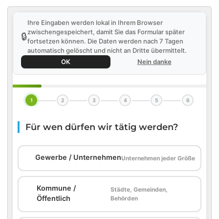
Ihre Eingaben werden lokal in Ihrem Browser
zwischengespeichert, damit Sie das Formular später
🔒
fortsetzen können. Die Daten werden nach 7 Tagen
automatisch gelöscht und nicht an Dritte übermittelt.
OK
Nein danke
1
2
3
4
5
6
Für wen dürfen wir tätig werden?
🏢
Gewerbe / Unternehmen
Unternehmen jeder Größe
Kommune /
Städte, Gemeinden,
🏛️
Öffentlich
Behörden