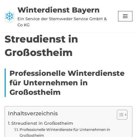
Winterdienst Bayern
Zum
Ein Service der Stemweder Service GmbH &
Inhalt
Co KG
springen
Streudienst in
Großostheim
Professionelle Winterdienste
für Unternehmen in
Großostheim
Inhaltsverzeichnis
Streudienst in Großostheim
Professionelle Winterdienste für Unternehmen in
Großostheim