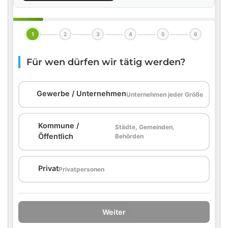
1
2
3
4
5
6
Für wen dürfen wir tätig werden?
🏢
Gewerbe / Unternehmen
Unternehmen jeder Größe
Kommune /
Städte, Gemeinden,
🏛️
Öffentlich
Behörden
🏠
Privat
Privatpersonen
Weiter