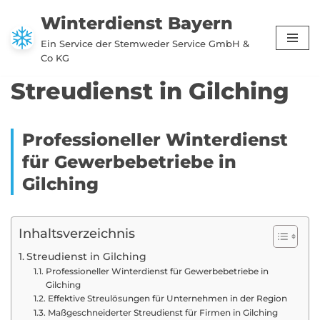
Winterdienst Bayern
Zum
Ein Service der Stemweder Service GmbH &
Inhalt
Co KG
springen
Streudienst in Gilching
Professioneller Winterdienst
für Gewerbebetriebe in
Gilching
Inhaltsverzeichnis
Streudienst in Gilching
Professioneller Winterdienst für Gewerbebetriebe in
Gilching
Effektive Streulösungen für Unternehmen in der Region
Maßgeschneiderter Streudienst für Firmen in Gilching