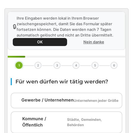
Ihre Eingaben werden lokal in Ihrem Browser
zwischengespeichert, damit Sie das Formular später
🔒
fortsetzen können. Die Daten werden nach 7 Tagen
automatisch gelöscht und nicht an Dritte übermittelt.
OK
Nein danke
1
2
3
4
5
6
Für wen dürfen wir tätig werden?
🏢
Gewerbe / Unternehmen
Unternehmen jeder Größe
Kommune /
Städte, Gemeinden,
🏛️
Öffentlich
Behörden