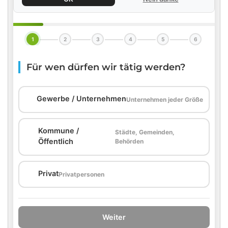
1
2
3
4
5
6
Für wen dürfen wir tätig werden?
🏢
Gewerbe / Unternehmen
Unternehmen jeder Größe
Kommune /
Städte, Gemeinden,
🏛️
Öffentlich
Behörden
🏠
Privat
Privatpersonen
Weiter