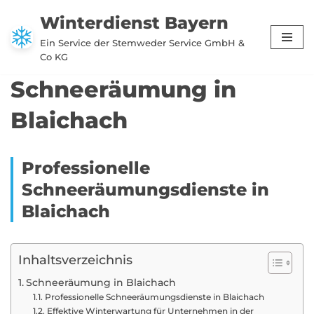
Winterdienst Bayern
Zum
Ein Service der Stemweder Service GmbH &
Inhalt
Co KG
springen
Schneeräumung in
Blaichach
Professionelle
Schneeräumungsdienste in
Blaichach
Inhaltsverzeichnis
Schneeräumung in Blaichach
Professionelle Schneeräumungsdienste in Blaichach
Effektive Winterwartung für Unternehmen in der