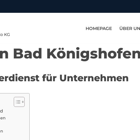
HOMEPAGE
ÜBER U
Co KG
in Bad Königshofen
terdienst für Unternehmen
ld
men
en