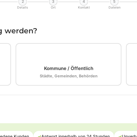
2
3
4
5
Details
Ort
Kontakt
Dateien
ig werden?
🏛️
Kommune / Öffentlich
Städte, Gemeinden, Behörden
iedene Kunden
✓
Antwort innerhalb von 24 Stunden
✓
Unverb