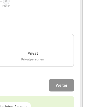
6
Prüfen
🏠
Privat
Privatpersonen
Weiter
indliches Angebot