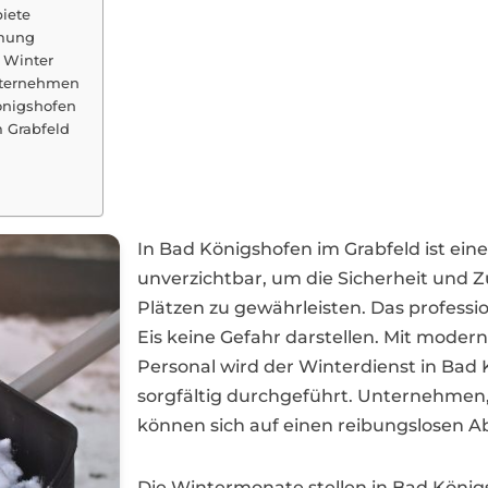
iete
umung
 Winter
Unternehmen
önigshofen
m Grabfeld
In Bad Königshofen im Grabfeld ist ein
unverzichtbar, um die Sicherheit und 
Plätzen zu gewährleisten. Das professi
Eis keine Gefahr darstellen. Mit mode
Personal wird der Winterdienst in Bad 
sorgfältig durchgeführt. Unternehm
können sich auf einen reibungslosen Ab
Die Wintermonate stellen in Bad Köni