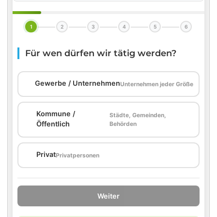
1
2
3
4
5
6
Für wen dürfen wir tätig werden?
🏢
Gewerbe / Unternehmen
Unternehmen jeder Größe
Kommune /
Städte, Gemeinden,
🏛️
Öffentlich
Behörden
🏠
Privat
Privatpersonen
Weiter