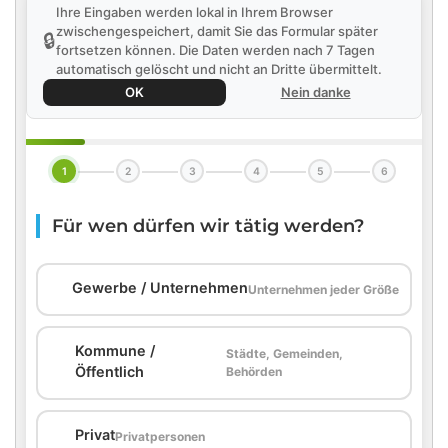
Ihre Eingaben werden lokal in Ihrem Browser
zwischengespeichert, damit Sie das Formular später
🔒
fortsetzen können. Die Daten werden nach 7 Tagen
automatisch gelöscht und nicht an Dritte übermittelt.
OK
Nein danke
1
2
3
4
5
6
Für wen dürfen wir tätig werden?
🏢
Gewerbe / Unternehmen
Unternehmen jeder Größe
Kommune /
Städte, Gemeinden,
🏛️
Öffentlich
Behörden
🏠
Privat
Privatpersonen