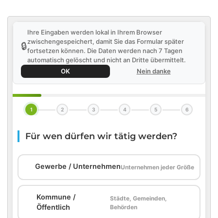
Ihre Eingaben werden lokal in Ihrem Browser
zwischengespeichert, damit Sie das Formular später
🔒
fortsetzen können. Die Daten werden nach 7 Tagen
automatisch gelöscht und nicht an Dritte übermittelt.
OK
Nein danke
1
2
3
4
5
6
Für wen dürfen wir tätig werden?
🏢
Gewerbe / Unternehmen
Unternehmen jeder Größe
Kommune /
Städte, Gemeinden,
🏛️
Öffentlich
Behörden