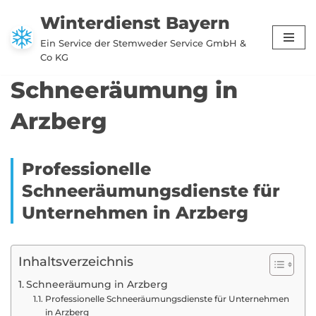
Winterdienst Bayern
Zum
Ein Service der Stemweder Service GmbH &
Inhalt
Co KG
springen
Schneeräumung in
Arzberg
Professionelle
Schneeräumungsdienste für
Unternehmen in Arzberg
Inhaltsverzeichnis
Schneeräumung in Arzberg
Professionelle Schneeräumungsdienste für Unternehmen
in Arzberg