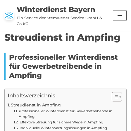
Winterdienst Bayern
Zum
Ein Service der Stemweder Service GmbH &
Inhalt
Co KG
springen
Streudienst in Ampfing
Professioneller Winterdienst
für Gewerbetreibende in
Ampfing
Inhaltsverzeichnis
Streudienst in Ampfing
Professioneller Winterdienst für Gewerbetreibende in
Ampfing
Effektive Streuung für sichere Wege in Ampfing
Individuelle Winterwartungslösungen in Ampfing