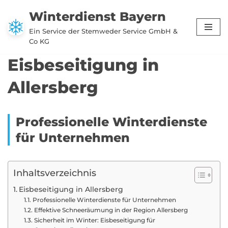
Winterdienst Bayern
Zum
Ein Service der Stemweder Service GmbH &
Inhalt
Co KG
springen
Eisbeseitigung in
Allersberg
Professionelle Winterdienste
für Unternehmen
Inhaltsverzeichnis
Eisbeseitigung in Allersberg
Professionelle Winterdienste für Unternehmen
Effektive Schneeräumung in der Region Allersberg
Sicherheit im Winter: Eisbeseitigung für