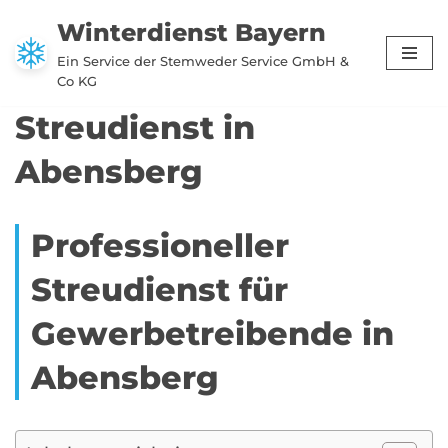
Winterdienst Bayern
Zum
Ein Service der Stemweder Service GmbH &
Inhalt
Co KG
springen
Streudienst in
Abensberg
Professioneller
Streudienst für
Gewerbetreibende in
Abensberg